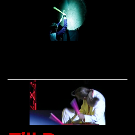
Seit vielen Jahren bin ich inspiriert und bereichert durch
verschiedene Lehrer_Innen in Afro-Percussion und- Tanz,
bin Mitbegründerin der Frauen Percussion Band
PERCUSSONIA (1994 - 2012)
und Mitspielerin in verschiedenen Projekten, z.B.: P3,
groove Band und Big Drums.
Die Erzieherin und die Trommlerin verbinden beide Potentiale
zur "heilpädagogischen Musikarbeit - kreativ, empathisch,
bewegend "
Till Bommer, Diplom Sozialpädagoge (Freie Universität