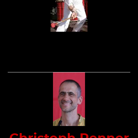
verschiedenen Musik-Schulen und Institutionen zunächst im
Ruhrgebiet, später in Berlin/Brandenburg (Städtische
Musikschule Potsdam; groove – Zentrum für Percussion,
Berlin)
Er organisiert und leitet Workshops und Fortbildungen.
(Landesmusikakademie Berlin, Hochschule der Künste –
Berlin, Arbeitskreis für Schulmusik, Bertelsmann Stiftung)
Hardi gründet im Jahr 2002 drums & more in Berlin.
Der Gründer und langjähriger Leiter von Drum Kitchen Berlin
ist Musiker, Trommler und Rhythmuslehrer. Er war Leiter von
Berlins Trommel- und Rhythmusschule Groove-Zentrum für
Percussion sowie Dozent für Percussion an der
Landesmusikakademie Berlin.
Als Percussionist und Musiker war er in ganz Europa
unterwegs und auf 12 CD’s zu hören, u.a. mit der
Worldmusic-Brassband aus Berlin Schnaftl-Ufftschick, und
der Percussionformation Danzonite…