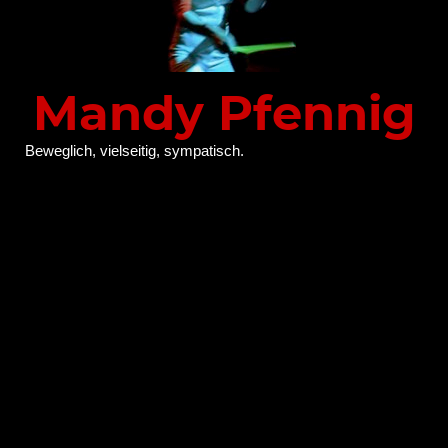
Mandy Pfennig
Beweglich, vielseitig, sympatisch.
„Ich wollte schon immer nur Eines: tanzen! Auf meinem Weg
probierte ich Vieles aus. aber die Faszination, das Gefühl: ja,
genau das möchte ich! hatte ich zum allerersten Mal, als ich
mich inmitten eines Festes in Guinea befand und die
Menschen dort tanzen sah…
Atemberaubende Schönheit, Anmut, Kraft, Eleganz,
Geschmeidigkeit, Leichtigkeit, geballte Energie. Seitdem
studiere ich traditionelle und moderne Tanzformen und die
dazugehörige „Djembe“ Musik aus Guinea, Mali und anderen
westafrikanischen Ländern, vor Ort und in Europa.
Inzwischen sind diese zu meiner eigenen tänzerischen
Ausdrucksform geworden. Mein Schwerpunkt und