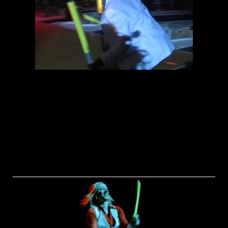
Koko, Elsa Wolliaston, Tschekpo Dan, Seydou Boro. Seine
Tätigkeitsbereiche umfassen Live-Auftritte und Studioaufnahmen in
unterschiedlichen musikalischen Formationen und Jazzbands,
Filmmusik, internationale Theater- und Performanceprojekte (am
Deutschen Theater, Haus der Kulturen der Welt, Akademie de Künste,
Tanzbiennale Venedig 2012 mit 'La Beauté du Diable' von Koffi Koko).
Entwickelte in seiner langjährigen Tätigkeit als Percussionlehrer
fundierte Konzepte und kreative Ansätze, um die komplexe Welt der
westafrikanischen Polyrhythmik, z.B. die unterschiedlichen
Rhythmusfamilien und und die subtile Wirkung von Dialekten, zu
entschlüsseln und für seine Schüler zugänglich zu machen.
TEL: 030 255 809 25, E-Mail:
KONTAKT:
janoscrecelius@googlemail.com
Mandy Pfennig